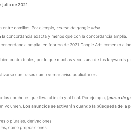
 julio de 2021.
 entre comillas. Por ejemplo,
«curso de google ads»
.
n la concordancia exacta y menos que con la concordancia amplia.
de concordancia amplia, en febrero de 2021 Google Ads comenzó a in
én contextuales, por lo que muchas veces una de tus keywords podrí
tivarse con frases como «crear aviso publicitario».
r los corchetes que lleva al inicio y al final. Por ejemplo, [
curso de g
gran volumen.
Los anuncios se activarán cuando la búsqueda de la p
res o plurales, derivaciones,
ales, como preposiciones.