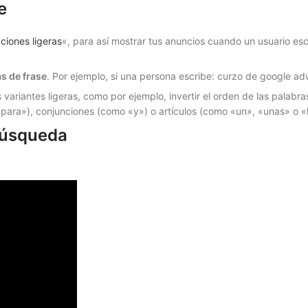
e
aciones ligeras
«, para así mostrar tus anuncios cuando un usuario escr
as de frase
. Por ejemplo, si una persona escribe: curzo de google ad
variantes ligeras, como por ejemplo, invertir el orden de las palabr
para»), conjunciones (como «y») o artículos (como «un», «unas» o «l
búsqueda