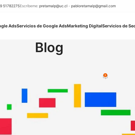
9 51782275
Escríbeme:
pretamalp@uc.cl
-
pabloretamalp@gmail.com
ogle Ads
Servicios de Google Ads
Marketing Digital
Servicios de Se
Blog
GOOGLE ADS
ave de Google Ads: Cómo optimiza
3
icado por
Pedro Pablo Retamal
On 29 marzo 2020