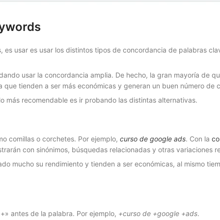
eywords
 es usar es usar los distintos tipos de concordancia de palabras cl
ando usar la concordancia amplia. De hecho, la gran mayoría de qui
a que tienden a ser más económicas y generan un buen número de c
lo más recomendable es ir probando las distintas alternativas.
omo comillas o corchetes. Por ejemplo,
curso de google ads
. Con la
co
ostrarán con sinónimos, búsquedas relacionadas y otras variaciones r
rado mucho su rendimiento y tienden a ser económicas, al mismo ti
«+» antes de la palabra. Por ejemplo,
+curso de +google +ads
.