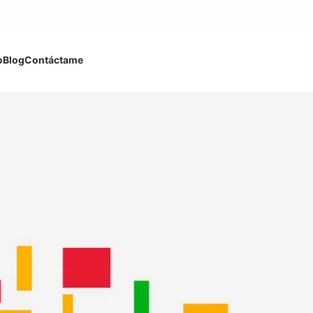
o
Blog
Contáctame
rlas