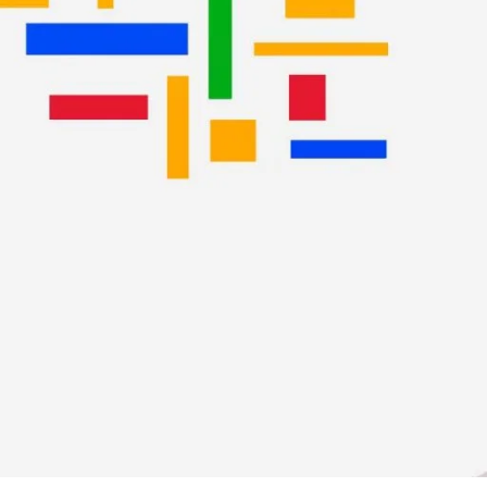
gle Ads.
uctos y servicios que tú, ni siquiera Google
.
 de forma presencial o telefónica, por ejemplo.
ntrar nuevas palabras clave y consultar cuál
presupuestos competitivos para tus campañas.
 configuración». Una vez desplegado el menú,