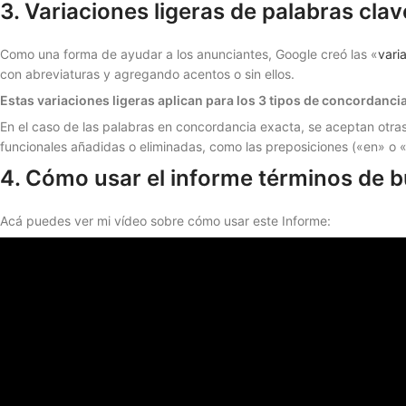
3. Variaciones ligeras de palabras clav
Como una forma de ayudar a los anunciantes, Google creó las «
vari
con abreviaturas y agregando acentos o sin ellos.
Estas variaciones ligeras aplican para los 3 tipos de concordanci
En el caso de las palabras en concordancia exacta, se aceptan otras 
funcionales añadidas o eliminadas, como las preposiciones («en» o «
4. Cómo usar el informe términos de 
Acá puedes ver mi vídeo sobre cómo usar este Informe: