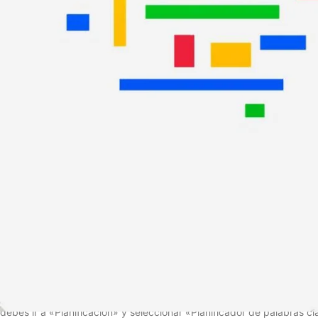
Antes de que empieces a leer el post, te recomiendo este otro artíc
El texto que leerás a continuación es de 2020.
En este post te daré algunos consejos importantes que debes tener
1. Cómo elegir tus palabras o frases cl
En general, te recomiendo crear un listado en base a todo el conoc
Puedes apoyarte en los mails que hayas recibido, comentarios que te
Es fundamental que lo anterior lo complementes con el
Planificador
podría ser su rendimiento. Podrás saber si nivel de competencia y u
El
keyword planner
de Google Ads lo puedes encontrar en el menú s
debes ir a «Planificación» y seleccionar «Planificador de palabras cl