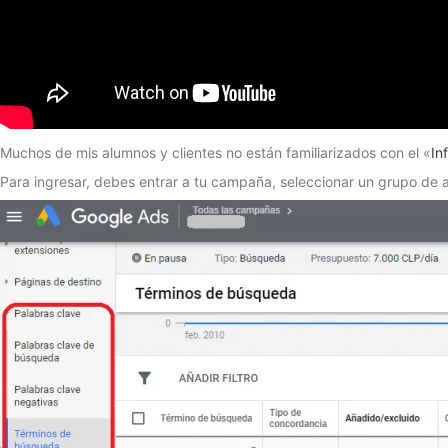
Muchos de mis alumnos y clientes no están familiarizados con el «
In
Para ingresar, debes entrar a tu campaña, seleccionar un grupo de a