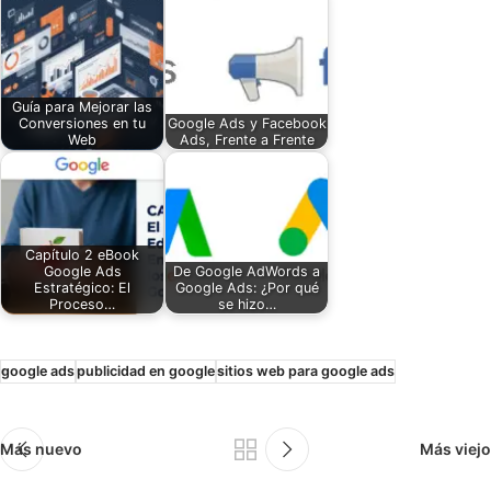
Guía para Mejorar las
Conversiones en tu
Google Ads y Facebook
Web
Ads, Frente a Frente
Capítulo 2 eBook
Google Ads
De Google AdWords a
Estratégico: El
Google Ads: ¿Por qué
Proceso…
se hizo…
google ads
publicidad en google
sitios web para google ads
Más nuevo
Más viejo