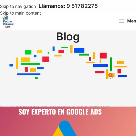
Llámanos:
9 51782275
Skip to navigation
Skip to main content
Me
Blog
GOOGLE ADS
Cómo Optimizar Sitios Web para
Google Ads
1
Pedro Pablo Retamal
On 11 marzo 2020