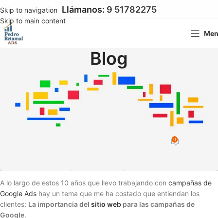
Llámanos:
9 51782275
Skip to navigation
Skip to main content
Me
Blog
GOOGLE ADS
Sitios Web y Google Ads: El Pilar
Fundamental para el Éxito de tus
Campañas
0
Pedro Pablo Retamal
On 18 junio 2025
A lo largo de estos 10 años que llevo trabajando con
campañas de
Google Ads
hay un tema que me ha costado que entiendan los
clientes:
La importancia del
sitio web
para las campañas de
Google
.