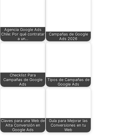
Agencia Google Ads
Chile: Por qué contratar
Campañas de Google
a un…
Ads 2026
Checklist Para
Campañas de Google
Tipos de Campañas de
Ads
Google Ads
Claves para una Web de
Guía para Mejorar las
Alta Conversión en
Conversiones en tu
Google Ads
Web