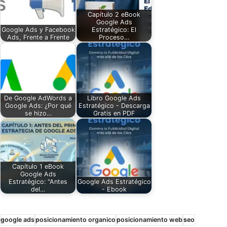
Capítulo 2 eBook
Google Ads
Google Ads y Facebook
Estratégico: El
Ads, Frente a Frente
Proceso…
De Google AdWords a
Libro Google Ads
Google Ads: ¿Por qué
Estratégico - Descarga
se hizo…
Gratis en PDF
Capítulo 1 eBook
Google Ads
Estratégico: "Antes
Google Ads Estratégico
del…
- Ebook
google ads
posicionamiento organico
posicionamiento web
seo