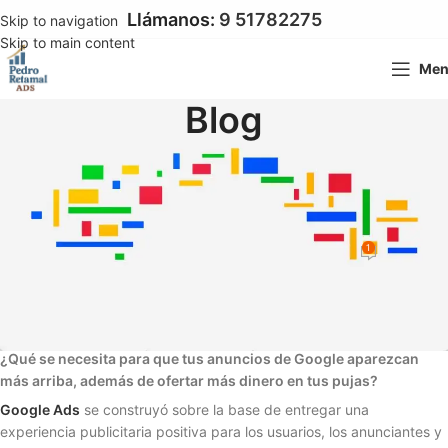
Llámanos:
9 51782275
Skip to navigation
Skip to main content
Me
Blog
GOOGLE ADS
Consejos para mejorar la calidad
de tus anuncios de Google
1
Pedro Pablo Retamal
On 26 febrero 2020
Cómo mejorar el nivel de calidad de tus campañas de Google
¿Qué se necesita para que tus anuncios de Google aparezcan
más arriba, además de ofertar más dinero en tus pujas?
Google Ads
se construyó sobre la base de entregar una
experiencia publicitaria positiva para los usuarios, los anunciantes y