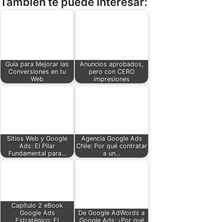
También te puede interesar:
Guía para Mejorar las
Anuncios aprobados,
Conversiones en tu
pero con CERO
Web
impresiones
Sitios Web y Google
Agencia Google Ads
Ads: El Pilar
Chile: Por qué contratar
Fundamental para…
a un…
Capítulo 2 eBook
Google Ads
De Google AdWords a
Estratégico: El
Google Ads: ¿Por qué