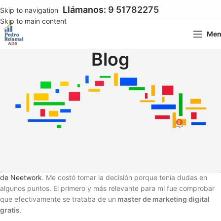
Llámanos:
9 51782275
Skip to navigation
Skip to main content
Me
Blog
GOOGLE ADS
Master de Marketing Digital
Gratis
0
Pedro Pablo Retamal
On 14 marzo 2021
Hace un tiempo atrás me inscribí en el
master de marketing digital
de Neetwork
. Me costó tomar la decisión porque tenía dudas en
algunos puntos. El primero y más relevante para mi fue comprobar
que efectivamente
se trataba de un
master de marketing digital
gratis
.