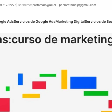
9 51782275
Escríbeme:
pretamalp@uc.cl
-
pabloretamalp@gmail.com
ogle Ads
Servicios de Google Ads
Marketing Digital
Servicios de Se
s:curso de marketing 