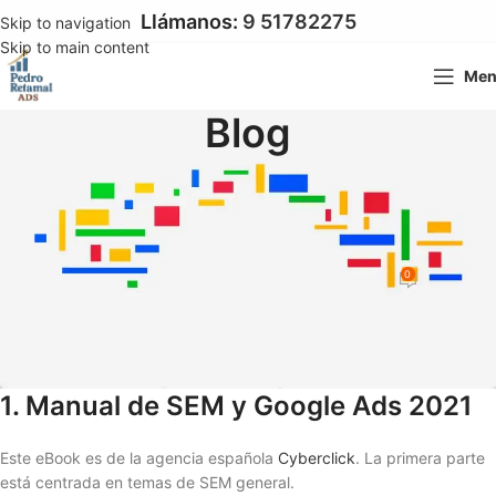
Llámanos:
9 51782275
Skip to navigation
Skip to main content
Me
Blog
GOOGLE ADS
Aprende Google Ads Gratis con
estos eBooks
0
Pedro Pablo Retamal
On 13 octubre 2021
1. Manual de SEM y Google Ads 2021
Este eBook es de la agencia española
Cyberclick
. La primera parte
está centrada en temas de SEM general.