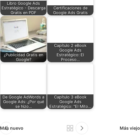
Libro Google Ads
Estratégico - Descarga
Certificaciones de
Gratis en PDF
Google Ads Gratis
Capítulo 2 eBook
Google Ads
¿Publicidad Gratis en
Estratégico: El
Google?
Proceso…
De Google AdWords a
Capítulo 3 eBook
Google Ads: ¿Por qué
Google Ads
se hizo…
Estratégico: "El Mito…
Más nuevo
Más viejo