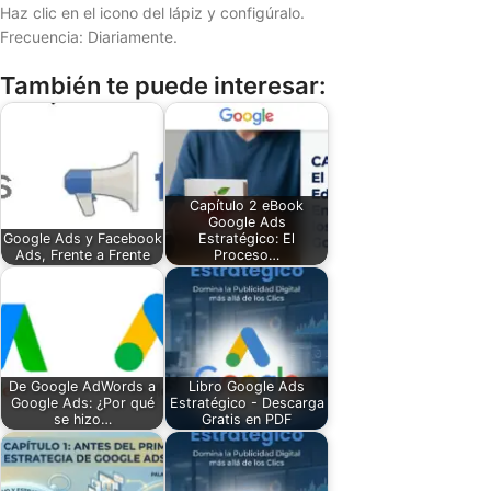
Haz clic en el icono del lápiz y configúralo.
Frecuencia: Diariamente.
También te puede interesar:
Capítulo 2 eBook
Google Ads
Google Ads y Facebook
Estratégico: El
Ads, Frente a Frente
Proceso…
De Google AdWords a
Libro Google Ads
Google Ads: ¿Por qué
Estratégico - Descarga
se hizo…
Gratis en PDF