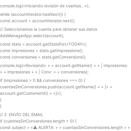
console.log(«Iniciando revisión de cuentas…»);
while (accountIterator.hasNext()) {
const account = accountIterator.next();
// Seleccionamos la cuenta para obtener sus datos
AdsManagerApp.select(account);
const stats = account.getStatsFor(«TODAY»);
const impresiones = stats.getImpressions();
const conversiones = stats.getConversions();
console.log(«Revisando: » + account.getName() + » | Impresiones:
» + impresiones + » | Conv: » + conversiones);
if (impresiones > 0 && conversiones === 0) {
cuentasSinConversiones.push(account.getName() + » [» +
account.getCustomerId() + «]»);
}
}
// 2. ENVÍO DEL EMAIL
if (cuentasSinConversiones.length > 0) {
const subject = «⚠️ ALERTA: » + cuentasSinConversiones.length + »