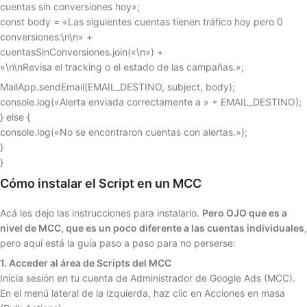
cuentas sin conversiones hoy»;
const body = «Las siguientes cuentas tienen tráfico hoy pero 0
conversiones:\n\n» +
cuentasSinConversiones.join(«\n») +
«\n\nRevisa el tracking o el estado de las campañas.»;
MailApp.sendEmail(EMAIL_DESTINO, subject, body);
console.log(«Alerta enviada correctamente a » + EMAIL_DESTINO);
} else {
console.log(«No se encontraron cuentas con alertas.»);
}
}
Cómo instalar el Script en un MCC
Acá les dejo las instrucciones para instalarlo.
Pero OJO que es a
nivel de MCC, que es un poco diferente a las cuentas individuales
,
pero aquí está la guía paso a paso para no perserse:
1. Acceder al área de Scripts del MCC
Inicia sesión en tu cuenta de Administrador de Google Ads (MCC).
En el menú lateral de la izquierda, haz clic en Acciones en masa