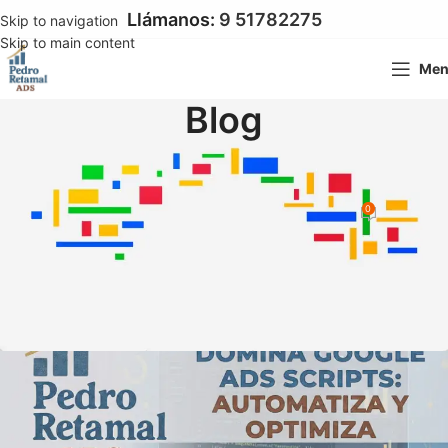
Llámanos:
9 51782275
Skip to navigation
Skip to main content
Me
Blog
GOOGLE ADS
Scripts de Google Ads y la IA
0
Pedro Pablo Retamal
On 23 febrero 2026