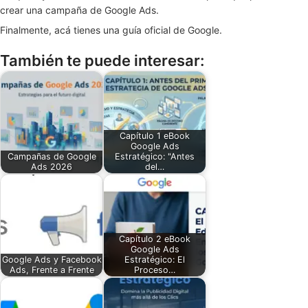
crear una campaña de Google Ads.
Finalmente, acá tienes una guía oficial de Google.
También te puede interesar:
Capítulo 1 eBook
Google Ads
Campañas de Google
Estratégico: "Antes
Ads 2026
del…
Capítulo 2 eBook
Google Ads
Google Ads y Facebook
Estratégico: El
Ads, Frente a Frente
Proceso…