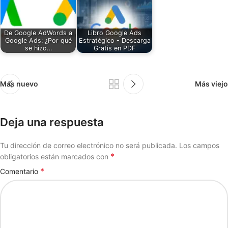
De Google AdWords a
Libro Google Ads
Google Ads: ¿Por qué
Estratégico - Descarga
se hizo…
Gratis en PDF
Más nuevo
Más viejo
Deja una respuesta
Tu dirección de correo electrónico no será publicada.
Los campos
*
obligatorios están marcados con
*
Comentario