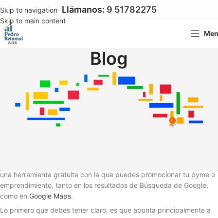
Llámanos:
9 51782275
Skip to navigation
Skip to main content
Me
Blog
DESARROLLO WEB
,
GOOGLE ADS
,
GOOGLE MY BUSINESS
Qué es Google Mi Negocio o
Google My Business
0
Pedro Pablo Retamal
On 8 junio 2021
¿Qué es Google Mi Negocio o
Google My Business?
Básicamente, es
una herramienta gratuita con la que puedes promocionar tu pyme o
emprendimiento, tanto en los resultados de Búsqueda de Google,
como en
Google Maps
.
Lo primero que debes tener claro, es que apunta principalmente a