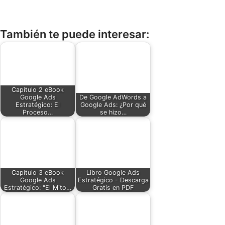
También te puede interesar:
Capítulo 2 eBook
Google Ads
De Google AdWords a
Estratégico: El
Google Ads: ¿Por qué
Proceso…
se hizo…
Capítulo 3 eBook
Libro Google Ads
Google Ads
Estratégico - Descarga
Estratégico: "El Mito…
Gratis en PDF