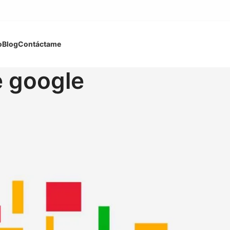
o
Blog
Contáctame
e google