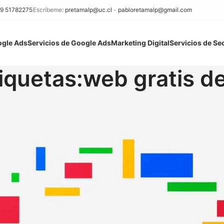
9 51782275
Escríbeme:
pretamalp@uc.cl
-
pabloretamalp@gmail.com
ogle Ads
Servicios de Google Ads
Marketing Digital
Servicios de Se
iquetas:web gratis d