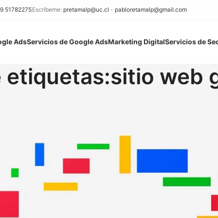
9 51782275
Escríbeme:
pretamalp@uc.cl
-
pabloretamalp@gmail.com
ogle Ads
Servicios de Google Ads
Marketing Digital
Servicios de Se
 etiquetas:sitio web g