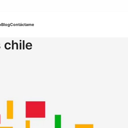
o
Blog
Contáctame
 chile