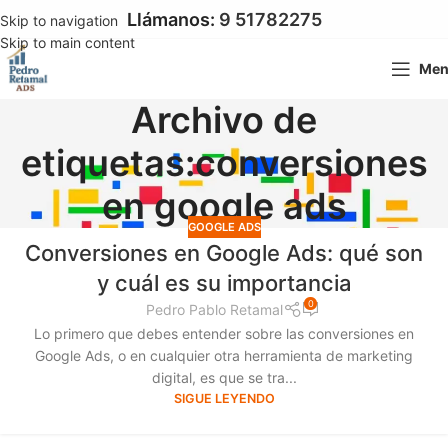
Llámanos:
9 51782275
Skip to navigation
Skip to main content
Me
Archivo de
etiquetas:conversiones
en google ads
GOOGLE ADS
Conversiones en Google Ads: qué son
y cuál es su importancia
0
Pedro Pablo Retamal
Lo primero que debes entender sobre las conversiones en
Google Ads, o en cualquier otra herramienta de marketing
digital, es que se tra...
SIGUE LEYENDO