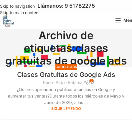
Llámanos:
9 51782275
Skip to navigation
Skip to main content
Me
Archivo de
etiquetas:clases
gratuitas de google ads
GOOGLE ADS
Clases Gratuitas de Google Ads
0
Pedro Pablo Retamal
¿Quieres aprender a publicar anuncios en Google y
aumentar tus ventas?Durante todos los miércoles de Mayo y
Junio de 2020, a las ...
SIGUE LEYENDO