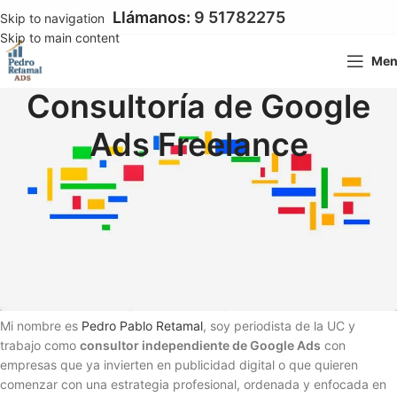
Llámanos:
9 51782275
Skip to navigation
Skip to main content
Me
Consultoría de Google
Ads Freelance
Ayudo a empresas en Chile a invertir
mejor en Google Ads y obtener
resultados medibles
Mi nombre es
Pedro Pablo Retamal
, soy periodista de la UC y
trabajo como
consultor independiente de Google Ads
con
empresas que ya invierten en publicidad digital o que quieren
comenzar con una estrategia profesional, ordenada y enfocada en