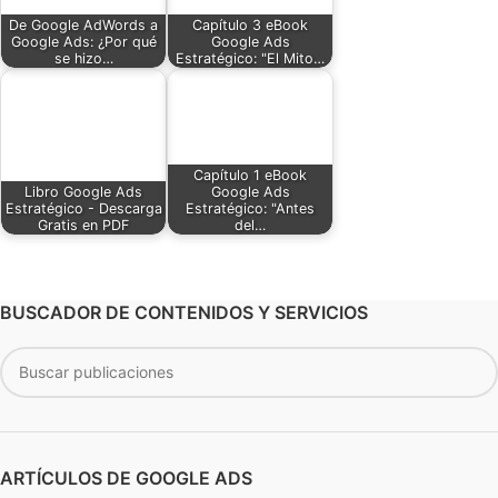
De Google AdWords a
Capítulo 3 eBook
Google Ads: ¿Por qué
Google Ads
se hizo…
Estratégico: "El Mito…
Capítulo 1 eBook
Libro Google Ads
Google Ads
Estratégico - Descarga
Estratégico: "Antes
Gratis en PDF
del…
BUSCADOR DE CONTENIDOS Y SERVICIOS
ARTÍCULOS DE GOOGLE ADS