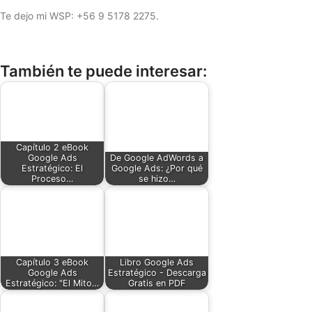
Te dejo mi WSP: +56 9 5178 2275.
También te puede interesar:
Capítulo 2 eBook
Google Ads
De Google AdWords a
Estratégico: El
Google Ads: ¿Por qué
Proceso…
se hizo…
Capítulo 3 eBook
Libro Google Ads
Google Ads
Estratégico - Descarga
Estratégico: "El Mito…
Gratis en PDF